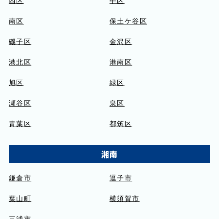
南区
保土ケ谷区
磯子区
金沢区
港北区
港南区
旭区
緑区
瀬谷区
泉区
青葉区
都筑区
湘南
鎌倉市
逗子市
葉山町
横須賀市
三浦市