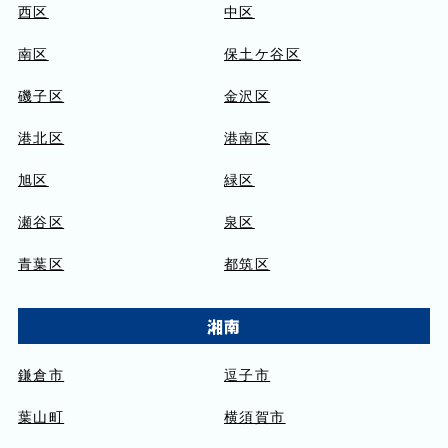
西区
中区
南区
保土ケ谷区
磯子区
金沢区
港北区
港南区
旭区
緑区
瀬谷区
泉区
青葉区
都筑区
湘南
鎌倉市
逗子市
葉山町
横須賀市